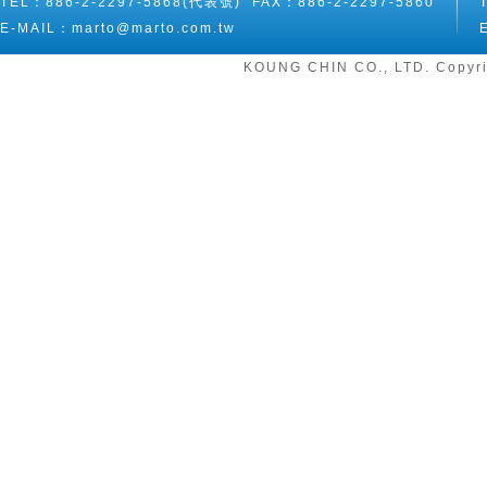
TEL：886-2-2297-5868(代表號) FAX：886-2-2297-5860
E-MAIL：
marto@marto.com.tw
KOUNG CHIN CO., LTD. Copyri